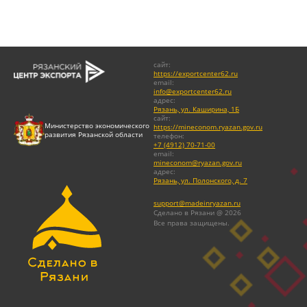
сайт
:
https://exportcenter62.ru
email
:
info@exportcenter62.ru
адрес
:
Рязань, ул. Каширина, 1Б
сайт
:
Министерство экономического
https://mineconom.ryazan.gov.ru
развития Рязанской области
телефон
:
+7 (4912) 70-71-00
email
:
mineconom@ryazan.gov.ru
адрес
:
Рязань, ул. Полонского, д. 7
support@madeinryazan.ru
Сделано в Рязани @ 2026
Все права защищены.