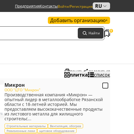
RU
Предприятия
Контакты
Войти/Регистрация
Добавить организацию
+
0
Найти
печать
поделиться
плитка
список
Микрон
ООО "ЦТО "Микрон"
Производственная компания «Микрон» —
опытный лидер в металлообработке Рязанской
области с 18-летней историей. Мы
предоставляем высококачественные продукты
из листового металла для жилищного
78
строительс...
Строительные материалы
Вентиляция, обогрев
Ревизионные люки
щитовое оборудование