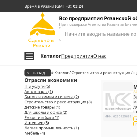
Время в Рязани (GMT +3)
:
03:24
Все предприятия Рязанской о
При поддержке Агентства Развития Бизне
Каталог
Предприятия
О нас
назад
<
# Каталог / Строительство и реконструкция /
Отрасли экономики
IT и услуги
(
5
)
М
Автотовары
(
1
)
А
Бытовая химия и гигиена
(
2
)
З
м
Строительство и реконструкция
(
8
)
д
Детские товары
(
1
)
с
Для школы и офиса
(
2
)
ИНН
:
6230125686
Ёмкости и баки
(
1
)
Интерьер
(
5
)
Легкая промышленность
(
1
)
Мебель
(
4
)