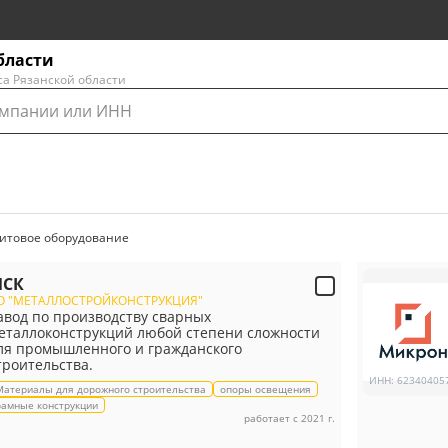
бласти
са Рязанской области
 щитовое оборудование
СК
О "МЕТАЛЛОСТРОЙКОНСТРУКЦИЯ"
авод по производству сварных
еталлоконструкций любой степени сложности
ля промышленного и гражданского
троительства.
ИНН
:
62340405
Материалы для дорожного строительства
опоры освещения
рамные конструкции
работает с 2021 г.