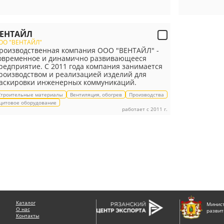
ЕНТАЙЛ
ОО "ВЕНТАЙЛ"
роизводственная компания ООО "ВЕНТАЙЛ" -
овременное и динамично развивающееся
редприятие. С 2011 года компания занимается
роизводством и реализацией изделий для
аскировки инженерных коммуникаций.
Строительные материалы
Вентиляция, обогрев
Производства
щитовое оборудование
работает с 2011 г.
Каталог
Минист
О нас
развит
Контакты