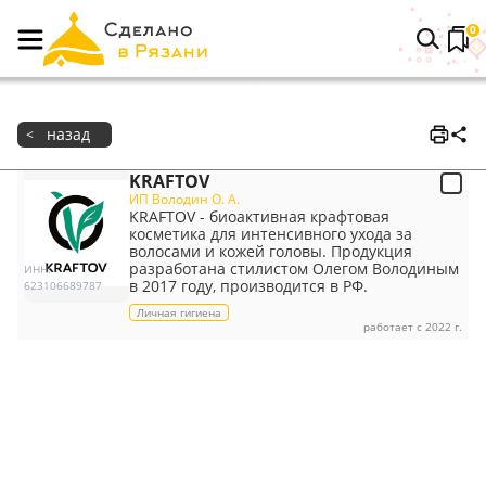
0
назад
<
KRAFTOV
ИП Володин О. А.
KRAFTOV - биоактивная крафтовая
косметика для интенсивного ухода за
волосами и кожей головы. Продукция
разработана стилистом Олегом Володиным
ИНН
:
в 2017 году, производится в РФ.
623106689787
Личная гигиена
работает с 2022 г.