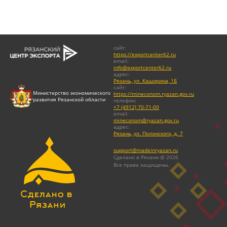
сайт
:
https://exportcenter62.ru
email
:
info@exportcenter62.ru
адрес
:
Рязань, ул. Каширина, 1Б
сайт
:
Министерство экономического
https://mineconom.ryazan.gov.ru
развития Рязанской области
телефон
:
+7 (4912) 70-71-00
email
:
mineconom@ryazan.gov.ru
адрес
:
Рязань, ул. Полонского, д. 7
support@madeinryazan.ru
Сделано в Рязани @ 2026
Все права защищены.