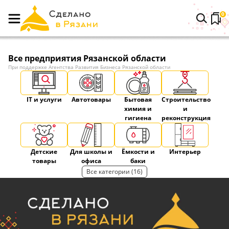
0
Все предприятия Рязанской области
При поддержке Агентства Развития Бизнеса Рязанской области
IT и услуги
Автотовары
Бытовая
Строительство
химия и
и
гигиена
реконструкция
Детские
Для школы и
Ёмкости и
Интерьер
товары
офиса
баки
Все категории (16)