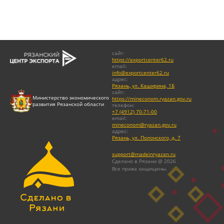
сайт
:
https://exportcenter62.ru
email
:
info@exportcenter62.ru
адрес
:
Рязань, ул. Каширина, 1Б
сайт
:
Министерство экономического
https://mineconom.ryazan.gov.ru
развития Рязанской области
телефон
:
+7 (4912) 70-71-00
email
:
mineconom@ryazan.gov.ru
адрес
:
Рязань, ул. Полонского, д. 7
support@madeinryazan.ru
Сделано в Рязани @ 2026
Все права защищены.