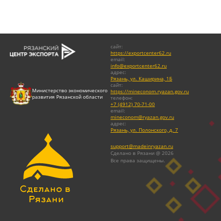
сайт
:
https://exportcenter62.ru
email
:
info@exportcenter62.ru
адрес
:
Рязань, ул. Каширина, 1Б
сайт
:
Министерство экономического
https://mineconom.ryazan.gov.ru
развития Рязанской области
телефон
:
+7 (4912) 70-71-00
email
:
mineconom@ryazan.gov.ru
адрес
:
Рязань, ул. Полонского, д. 7
support@madeinryazan.ru
Сделано в Рязани @ 2026
Все права защищены.