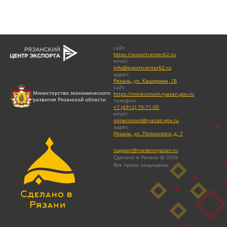
сайт
:
https://exportcenter62.ru
email
:
info@exportcenter62.ru
адрес
:
Рязань, ул. Каширина, 1Б
сайт
:
Министерство экономического
https://mineconom.ryazan.gov.ru
развития Рязанской области
телефон
:
+7 (4912) 70-71-00
email
:
mineconom@ryazan.gov.ru
адрес
:
Рязань, ул. Полонского, д. 7
support@madeinryazan.ru
Сделано в Рязани @ 2026
Все права защищены.