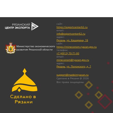
сайт
:
https://exportcenter62.ru
email
:
info@exportcenter62.ru
адрес
:
Рязань, ул. Каширина, 1Б
сайт
:
Министерство экономического
https://mineconom.ryazan.gov.ru
развития Рязанской области
телефон
:
+7 (4912) 70-71-00
email
:
mineconom@ryazan.gov.ru
адрес
:
Рязань, ул. Полонского, д. 7
support@madeinryazan.ru
Сделано в Рязани @ 2026
Все права защищены.