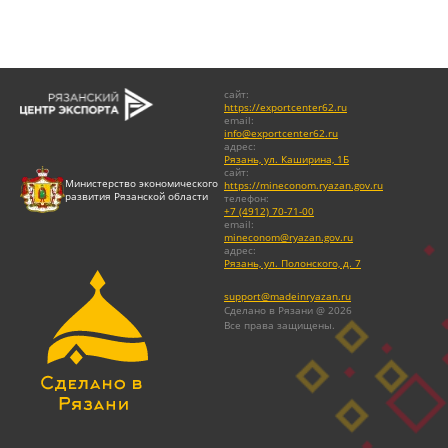
сайт
:
https://exportcenter62.ru
email
:
info@exportcenter62.ru
адрес
:
Рязань, ул. Каширина, 1Б
сайт
:
Министерство экономического
https://mineconom.ryazan.gov.ru
развития Рязанской области
телефон
:
+7 (4912) 70-71-00
email
:
mineconom@ryazan.gov.ru
адрес
:
Рязань, ул. Полонского, д. 7
support@madeinryazan.ru
Сделано в Рязани @ 2026
Все права защищены.