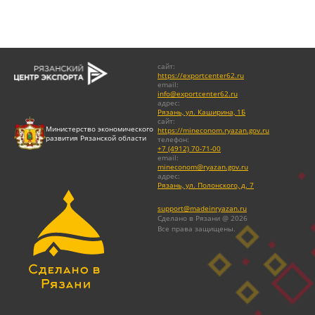
сайт
:
https://exportcenter62.ru
email
:
info@exportcenter62.ru
адрес
:
Рязань, ул. Каширина, 1Б
сайт
:
Министерство экономического
https://mineconom.ryazan.gov.ru
развития Рязанской области
телефон
:
+7 (4912) 70-71-00
email
:
mineconom@ryazan.gov.ru
адрес
:
Рязань, ул. Полонского, д. 7
support@madeinryazan.ru
Сделано в Рязани @ 2026
Все права защищены.