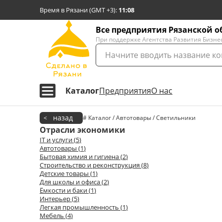
Время в Рязани (GMT +3)
:
11:08
Все предприятия Рязанской о
При поддержке Агентства Развития Бизне
Каталог
Предприятия
О нас
назад
<
# Каталог / Автотовары / Светильники
Отрасли экономики
IT и услуги
(
5
)
Автотовары
(
1
)
Бытовая химия и гигиена
(
2
)
Строительство и реконструкция
(
8
)
Детские товары
(
1
)
Для школы и офиса
(
2
)
Ёмкости и баки
(
1
)
Интерьер
(
5
)
Легкая промышленность
(
1
)
Мебель
(
4
)