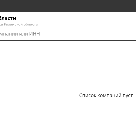
бласти
са Рязанской области
Список компаний пуст