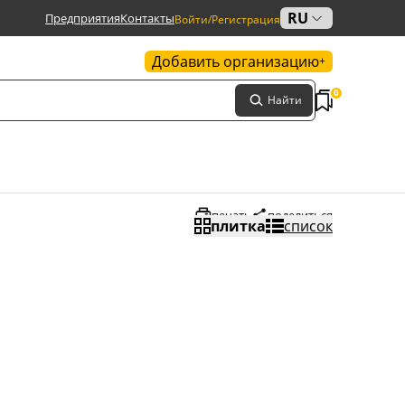
RU
Предприятия
Контакты
Войти/Регистрация
Добавить организацию
+
0
Найти
печать
поделиться
плитка
список