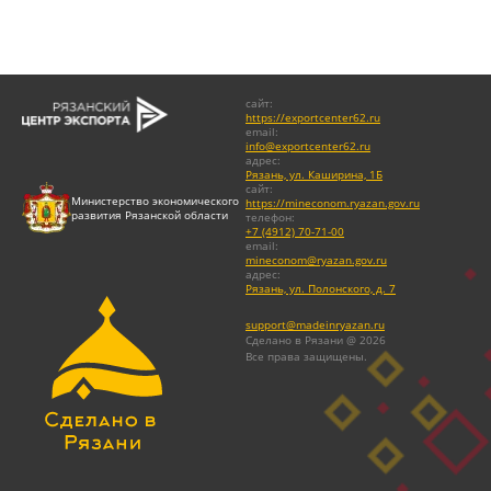
сайт
:
https://exportcenter62.ru
email
:
info@exportcenter62.ru
адрес
:
Рязань, ул. Каширина, 1Б
сайт
:
Министерство экономического
https://mineconom.ryazan.gov.ru
развития Рязанской области
телефон
:
+7 (4912) 70-71-00
email
:
mineconom@ryazan.gov.ru
адрес
:
Рязань, ул. Полонского, д. 7
support@madeinryazan.ru
Сделано в Рязани @ 2026
Все права защищены.