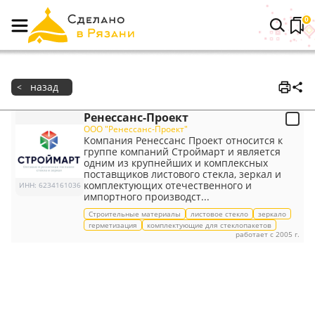
0
назад
<
Ренессанс-Проект
ООО "Ренессанс-Проект"
Компания Ренессанс Проект относится к
группе компаний Строймарт и является
одним из крупнейших и комплексных
поставщиков листового стекла, зеркал и
комплектующих отечественного и
ИНН
:
6234161036
импортного производст...
Строительные материалы
листовое стекло
зеркало
герметизация
комплектующие для стеклопакетов
работает с 2005 г.