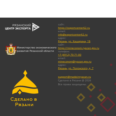
сайт
:
https://exportcenter62.ru
email
:
info@exportcenter62.ru
адрес
:
Рязань, ул. Каширина, 1Б
сайт
:
Министерство экономического
https://mineconom.ryazan.gov.ru
развития Рязанской области
телефон
:
+7 (4912) 70-71-00
email
:
mineconom@ryazan.gov.ru
адрес
:
Рязань, ул. Полонского, д. 7
support@madeinryazan.ru
Сделано в Рязани @ 2026
Все права защищены.