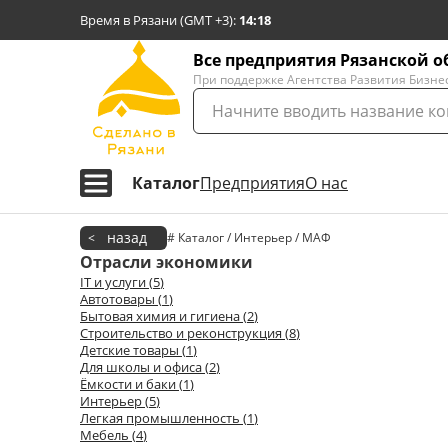
Время в Рязани (GMT +3)
:
14:18
Все предприятия Рязанской о
При поддержке Агентства Развития Бизне
Каталог
Предприятия
О нас
назад
<
# Каталог / Интерьер / МАФ
Отрасли экономики
IT и услуги
(
5
)
Автотовары
(
1
)
Бытовая химия и гигиена
(
2
)
Строительство и реконструкция
(
8
)
Детские товары
(
1
)
Для школы и офиса
(
2
)
Ёмкости и баки
(
1
)
Интерьер
(
5
)
Легкая промышленность
(
1
)
Мебель
(
4
)