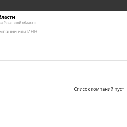
бласти
са Рязанской области
Список компаний пуст