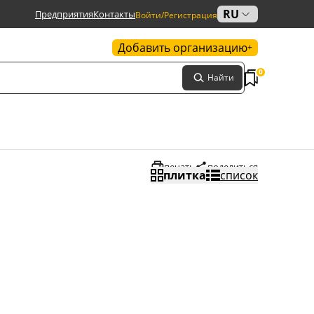
RU
Предприятия
Контакты
Войти/Регистрация
Добавить организацию
+
0
Найти
печать
поделиться
плитка
список